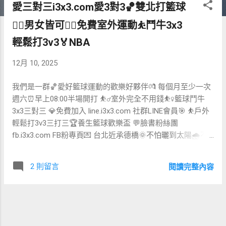
愛三對三i3x3.com愛3對3🏀雙北打籃球
文
🙋‍♂️男女皆可🙋‍♀️免費室外運動⛹️鬥牛3x3
章
輕鬆打3v3🏅NBA
12月 10, 2025
我們是一群🏀愛好籃球運動的歡樂好夥伴💏 每個月至少一次
週六⏰早上08:00半場開打 ⛹‍♂️室外完全不用錢⛹️‍♀️籃球鬥牛
3x3三對三 💎免費加入 line.i3x3.com 社群LINE會員🎯 ⛹戶外
輕鬆打3v3三打三🏆養生籃球歡樂盃 💬臉書粉絲團
fb.i3x3.com FB粉專頁💌 台北近承德橋🌞不怕曬到太陽🌧不
會淋到雨 🙋‍♂️男女不拘💏期待與您一起健康運動🙋‍♀️ 珍惜每次
打球好機會🙆相遇即是有緣💑 愛三對三LINE社群 (歡迎加入)
2 則留言
閱讀完整內容